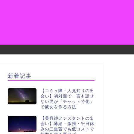
新着記事
【コミュ障・人見知りの出
会い】初対面で一言も話せ
ない男が「チャット特化」
で彼女を作る方法
【美容師アシスタントの出
会い】薄給・激務・平日休
みの三重苦でも低コストで