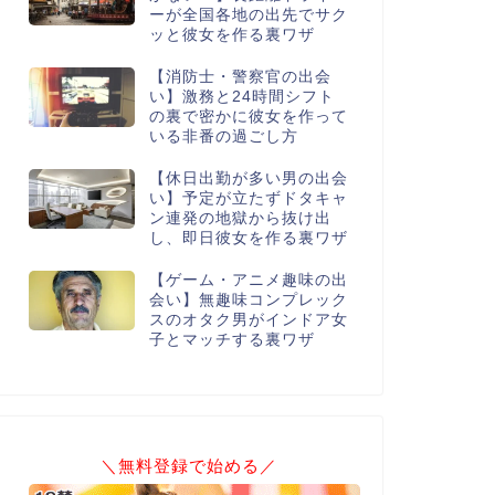
ーが全国各地の出先でサク
ッと彼女を作る裏ワザ
【消防士・警察官の出会
い】激務と24時間シフト
の裏で密かに彼女を作って
いる非番の過ごし方
【休日出勤が多い男の出会
い】予定が立たずドタキャ
ン連発の地獄から抜け出
し、即日彼女を作る裏ワザ
【ゲーム・アニメ趣味の出
会い】無趣味コンプレック
スのオタク男がインドア女
子とマッチする裏ワザ
＼無料登録で始める／