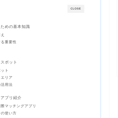
CLOSE
るための基本知識
構え
する重要性
めスポット
ポット
るエリア
の活用法
新アプリ紹介
国際マッチングアプリ
その使い方