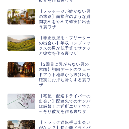
彼女を作る裏ワザ
【メッセージが続かない男
の末路】面接官のような質
問攻めをやめて確実に出会
う裏ワザ
【非正規雇用・フリーター
の出会い】年収コンプレッ
クスの男が低予算でサクッ
と彼女を作る裏ワザ
【2回目に繋がらない男の
末路】初回デートのフェー
ドアウト地獄から抜け出し
確実にお持ち帰りする裏ワ
ザ
【宅配・配送ドライバーの
出会い】配達先でのナンパ
は厳禁！ご近所エリアでこ
っそり彼女を作る裏ワザ
【トラック運転手は出会い
がない？】長距離ドライバ