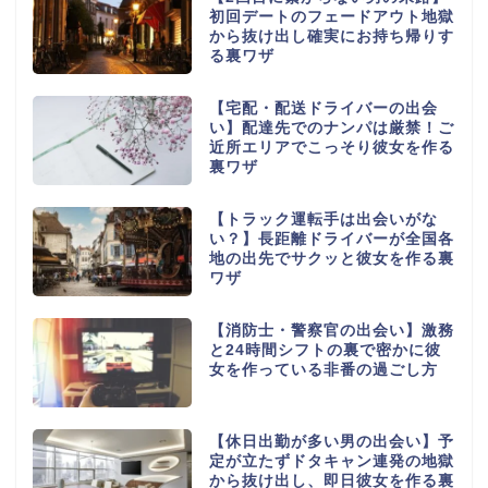
初回デートのフェードアウト地獄
から抜け出し確実にお持ち帰りす
る裏ワザ
【宅配・配送ドライバーの出会
い】配達先でのナンパは厳禁！ご
近所エリアでこっそり彼女を作る
裏ワザ
【トラック運転手は出会いがな
い？】長距離ドライバーが全国各
地の出先でサクッと彼女を作る裏
ワザ
【消防士・警察官の出会い】激務
と24時間シフトの裏で密かに彼
女を作っている非番の過ごし方
【休日出勤が多い男の出会い】予
定が立たずドタキャン連発の地獄
から抜け出し、即日彼女を作る裏