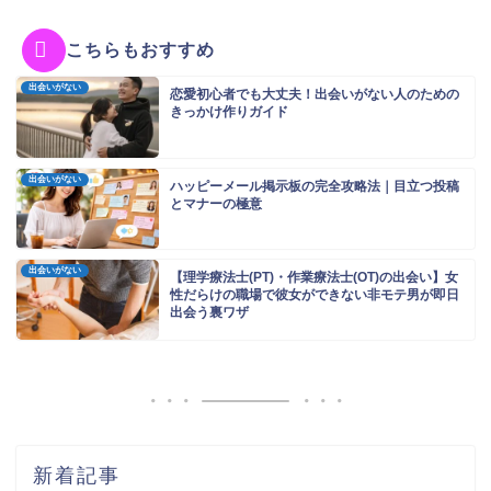
こちらもおすすめ
出会いがない
恋愛初心者でも大丈夫！出会いがない人のための
きっかけ作りガイド
出会いがない
ハッピーメール掲示板の完全攻略法｜目立つ投稿
とマナーの極意
出会いがない
【理学療法士(PT)・作業療法士(OT)の出会い】女
性だらけの職場で彼女ができない非モテ男が即日
出会う裏ワザ
新着記事