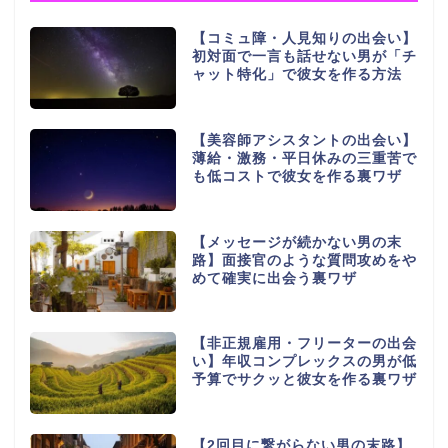
【コミュ障・人見知りの出会い】
初対面で一言も話せない男が「チ
ャット特化」で彼女を作る方法
【美容師アシスタントの出会い】
薄給・激務・平日休みの三重苦で
も低コストで彼女を作る裏ワザ
【メッセージが続かない男の末
路】面接官のような質問攻めをや
めて確実に出会う裏ワザ
【非正規雇用・フリーターの出会
い】年収コンプレックスの男が低
予算でサクッと彼女を作る裏ワザ
【2回目に繋がらない男の末路】