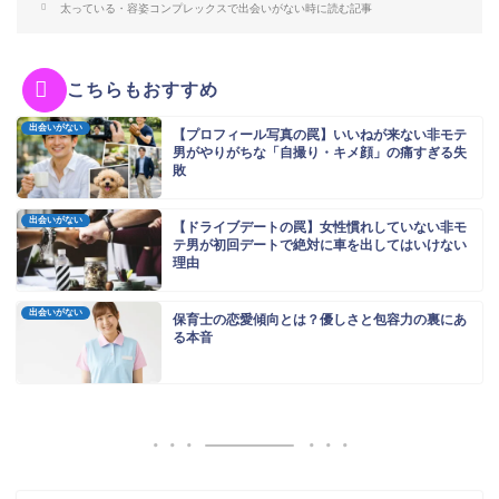
太っている・容姿コンプレックスで出会いがない時に読む記事
こちらもおすすめ
出会いがない
【プロフィール写真の罠】いいねが来ない非モテ
男がやりがちな「自撮り・キメ顔」の痛すぎる失
敗
出会いがない
【ドライブデートの罠】女性慣れしていない非モ
テ男が初回デートで絶対に車を出してはいけない
理由
出会いがない
保育士の恋愛傾向とは？優しさと包容力の裏にあ
る本音