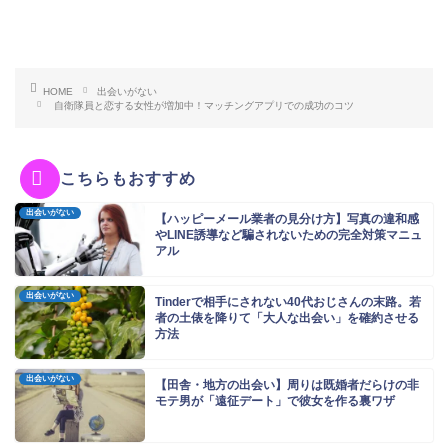
HOME
出会いがない
自衛隊員と恋する女性が増加中！マッチングアプリでの成功のコツ
こちらもおすすめ
出会いがない
【ハッピーメール業者の見分け方】写真の違和感
やLINE誘導など騙されないための完全対策マニュ
アル
出会いがない
Tinderで相手にされない40代おじさんの末路。若
者の土俵を降りて「大人な出会い」を確約させる
方法
出会いがない
【田舎・地方の出会い】周りは既婚者だらけの非
モテ男が「遠征デート」で彼女を作る裏ワザ