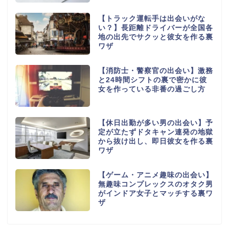
【トラック運転手は出会いがな
い？】長距離ドライバーが全国各
地の出先でサクッと彼女を作る裏
ワザ
【消防士・警察官の出会い】激務
と24時間シフトの裏で密かに彼
女を作っている非番の過ごし方
【休日出勤が多い男の出会い】予
定が立たずドタキャン連発の地獄
から抜け出し、即日彼女を作る裏
ワザ
【ゲーム・アニメ趣味の出会い】
無趣味コンプレックスのオタク男
がインドア女子とマッチする裏ワ
ザ