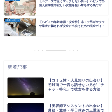
【ペアーズで全くマッチしない男へ】ハピメで外
国人留学生や寂しい女性を狙い撃ちする裏ワザ
出会いがない
【ハピメの年齢確認・安全性】非モテ男がサクラ
や業者に騙されず安全に出会うための完全ガイド
新着記事
【コミュ障・人見知りの出会い】
初対面で一言も話せない男が「チ
ャット特化」で彼女を作る方法
【美容師アシスタントの出会い】
薄給・激務・平日休みの三重苦で