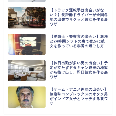
【トラック運転手は出会いがな
い？】長距離ドライバーが全国各
地の出先でサクッと彼女を作る裏
ワザ
【消防士・警察官の出会い】激務
と24時間シフトの裏で密かに彼
女を作っている非番の過ごし方
【休日出勤が多い男の出会い】予
定が立たずドタキャン連発の地獄
から抜け出し、即日彼女を作る裏
ワザ
【ゲーム・アニメ趣味の出会い】
無趣味コンプレックスのオタク男
がインドア女子とマッチする裏ワ
ザ