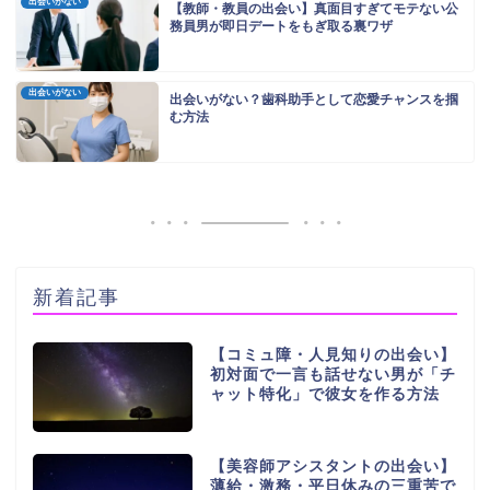
出会いがない
【教師・教員の出会い】真面目すぎてモテない公
務員男が即日デートをもぎ取る裏ワザ
出会いがない
出会いがない？歯科助手として恋愛チャンスを掴
む方法
新着記事
【コミュ障・人見知りの出会い】
初対面で一言も話せない男が「チ
ャット特化」で彼女を作る方法
【美容師アシスタントの出会い】
薄給・激務・平日休みの三重苦で