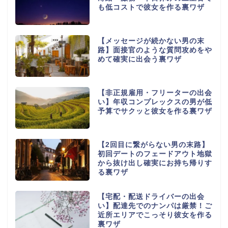
も低コストで彼女を作る裏ワザ
【メッセージが続かない男の末
路】面接官のような質問攻めをや
めて確実に出会う裏ワザ
【非正規雇用・フリーターの出会
い】年収コンプレックスの男が低
予算でサクッと彼女を作る裏ワザ
【2回目に繋がらない男の末路】
初回デートのフェードアウト地獄
から抜け出し確実にお持ち帰りす
る裏ワザ
【宅配・配送ドライバーの出会
い】配達先でのナンパは厳禁！ご
近所エリアでこっそり彼女を作る
裏ワザ