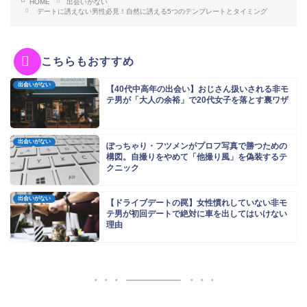
HOME
出会いがない
デートに誘えない男性必見！自然に誘える5つのテンプレートとタイミング
こちらもおすすめ
出会いがない
【40代中高年の出会い】おじさん扱いされる非モ
テ男が「大人の余裕」で20代女子を落とす裏ワザ
出会いがない
ぽっちゃり・フツメンがプロフ写真で勝つための
構図。自撮りをやめて「他撮り風」を偽装するテ
クニック
出会いがない
【ドライブデートの罠】女性慣れしていない非モ
テ男が初回デートで絶対に車を出してはいけない
理由