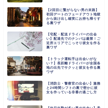
【2回目に繋がらない男の末路】
初回デートのフェードアウト地獄
から抜け出し確実にお持ち帰りす
る裏ワザ
【宅配・配送ドライバーの出会
い】配達先でのナンパは厳禁！ご
近所エリアでこっそり彼女を作る
裏ワザ
【トラック運転手は出会いがな
い？】長距離ドライバーが全国各
地の出先でサクッと彼女を作る裏
ワザ
【消防士・警察官の出会い】激務
と24時間シフトの裏で密かに彼
女を作っている非番の過ごし方