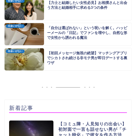
出会いがない
【力士と結婚したい女性必見】お相撲さんと出会
う方法と結婚相手に求める3つの条件
出会いがない
「自分は選ばれない」という呪いを解く。ハッピ
ーメールの「日記」でファンを増やし、自然な形
で女性から誘われる魔法
出会いがない
【初回メッセージ無視の絶望】マッチングアプリ
でシカトされ続ける非モテ男が即日デートする裏
ワザ
新着記事
【コミュ障・人見知りの出会い】
初対面で一言も話せない男が「チ
ャット特化」で彼女を作る方法