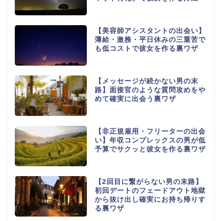
【美容師アシスタントの出会い】
薄給・激務・平日休みの三重苦で
も低コストで彼女を作る裏ワザ
【メッセージが続かない男の末
路】面接官のような質問攻めをや
めて確実に出会う裏ワザ
【非正規雇用・フリーターの出会
い】年収コンプレックスの男が低
予算でサクッと彼女を作る裏ワザ
【2回目に繋がらない男の末路】
初回デートのフェードアウト地獄
から抜け出し確実にお持ち帰りす
る裏ワザ