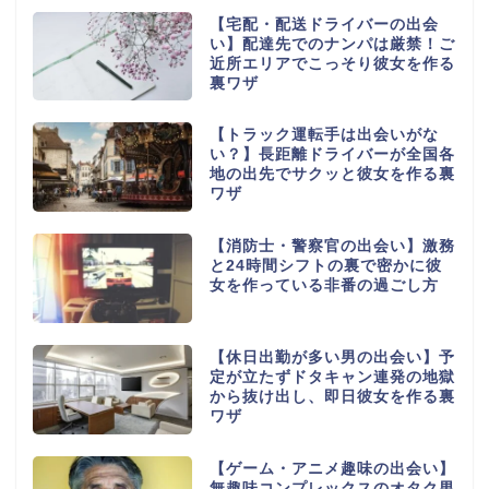
【宅配・配送ドライバーの出会
い】配達先でのナンパは厳禁！ご
近所エリアでこっそり彼女を作る
裏ワザ
【トラック運転手は出会いがな
い？】長距離ドライバーが全国各
地の出先でサクッと彼女を作る裏
ワザ
【消防士・警察官の出会い】激務
と24時間シフトの裏で密かに彼
女を作っている非番の過ごし方
【休日出勤が多い男の出会い】予
定が立たずドタキャン連発の地獄
から抜け出し、即日彼女を作る裏
ワザ
【ゲーム・アニメ趣味の出会い】
無趣味コンプレックスのオタク男