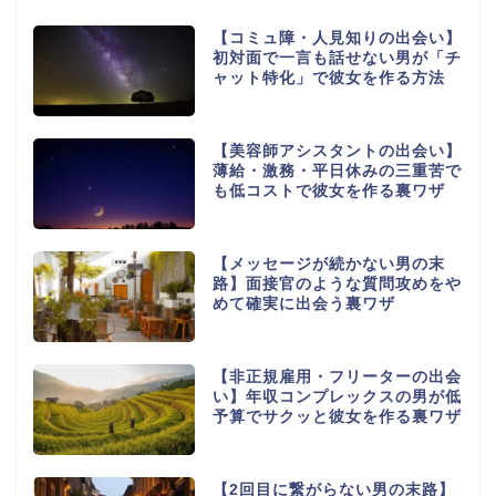
【コミュ障・人見知りの出会い】
初対面で一言も話せない男が「チ
ャット特化」で彼女を作る方法
【美容師アシスタントの出会い】
薄給・激務・平日休みの三重苦で
も低コストで彼女を作る裏ワザ
【メッセージが続かない男の末
路】面接官のような質問攻めをや
めて確実に出会う裏ワザ
【非正規雇用・フリーターの出会
い】年収コンプレックスの男が低
予算でサクッと彼女を作る裏ワザ
【2回目に繋がらない男の末路】