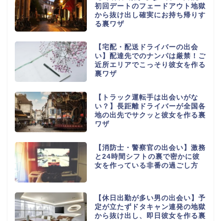
初回デートのフェードアウト地獄
から抜け出し確実にお持ち帰りす
る裏ワザ
【宅配・配送ドライバーの出会
い】配達先でのナンパは厳禁！ご
近所エリアでこっそり彼女を作る
裏ワザ
【トラック運転手は出会いがな
い？】長距離ドライバーが全国各
地の出先でサクッと彼女を作る裏
ワザ
【消防士・警察官の出会い】激務
と24時間シフトの裏で密かに彼
女を作っている非番の過ごし方
【休日出勤が多い男の出会い】予
定が立たずドタキャン連発の地獄
から抜け出し、即日彼女を作る裏