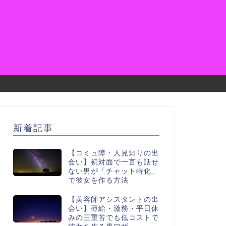
新着記事
【コミュ障・人見知りの出
会い】初対面で一言も話せ
ない男が「チャット特化」
で彼女を作る方法
【美容師アシスタントの出
会い】薄給・激務・平日休
みの三重苦でも低コストで