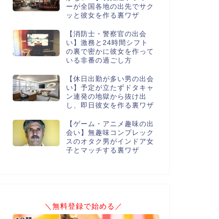
ーが全国各地の出先でサク
ッと彼女を作る裏ワザ
【消防士・警察官の出会
い】激務と24時間シフト
の裏で密かに彼女を作って
いる非番の過ごし方
【休日出勤が多い男の出会
い】予定が立たずドタキャ
ン連発の地獄から抜け出
し、即日彼女を作る裏ワザ
【ゲーム・アニメ趣味の出
会い】無趣味コンプレック
スのオタク男がインドア女
子とマッチする裏ワザ
＼無料登録で始める／