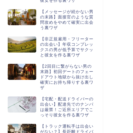
彼女を作る裏ワザ
【メッセージが続かない男
の末路】面接官のような質
問攻めをやめて確実に出会
う裏ワザ
【非正規雇用・フリーター
の出会い】年収コンプレッ
クスの男が低予算でサクッ
と彼女を作る裏ワザ
【2回目に繋がらない男の
末路】初回デートのフェー
ドアウト地獄から抜け出し
確実にお持ち帰りする裏ワ
ザ
【宅配・配送ドライバーの
出会い】配達先でのナンパ
は厳禁！ご近所エリアでこ
っそり彼女を作る裏ワザ
【トラック運転手は出会い
がない？】長距離ドライバ