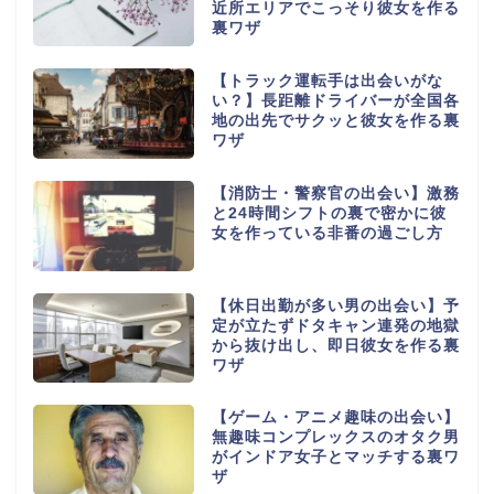
近所エリアでこっそり彼女を作る
裏ワザ
【トラック運転手は出会いがな
い？】長距離ドライバーが全国各
地の出先でサクッと彼女を作る裏
ワザ
【消防士・警察官の出会い】激務
と24時間シフトの裏で密かに彼
女を作っている非番の過ごし方
【休日出勤が多い男の出会い】予
定が立たずドタキャン連発の地獄
から抜け出し、即日彼女を作る裏
ワザ
【ゲーム・アニメ趣味の出会い】
無趣味コンプレックスのオタク男
がインドア女子とマッチする裏ワ
ザ