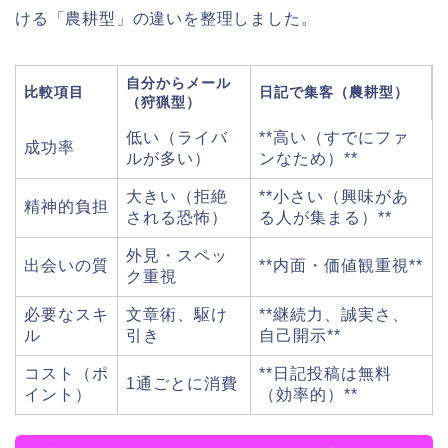
ける「農耕型」の違いを整理しました。
自分からメール
比較項目
日記で集客（農耕型）
（狩猟型）
低い（ライバ
**高い（すでにファ
成功率
ルが多い）
ンなため）**
大きい（拒絶
**小さい（興味があ
精神的負担
される恐怖）
る人が集まる）**
外見・スペッ
出会いの質
**内面・価値観重視**
ク重視
必要なスキ
文章術、駆け
**継続力、誠実さ、
ル
引き
自己開示**
コスト（ポ
**日記投稿は無料
1通ごとに消費
イント）
（効率的）**