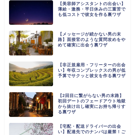
【美容師アシスタントの出会い】
薄給・激務・平日休みの三重苦で
も低コストで彼女を作る裏ワザ
【メッセージが続かない男の末
路】面接官のような質問攻めをや
めて確実に出会う裏ワザ
【非正規雇用・フリーターの出会
い】年収コンプレックスの男が低
予算でサクッと彼女を作る裏ワザ
【2回目に繋がらない男の末路】
初回デートのフェードアウト地獄
から抜け出し確実にお持ち帰りす
る裏ワザ
【宅配・配送ドライバーの出会
い】配達先でのナンパは厳禁！ご