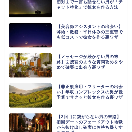
初対面で一言も話せない男が「チ
ャット特化」で彼女を作る方法
【美容師アシスタントの出会い】
薄給・激務・平日休みの三重苦で
も低コストで彼女を作る裏ワザ
【メッセージが続かない男の末
路】面接官のような質問攻めをや
めて確実に出会う裏ワザ
【非正規雇用・フリーターの出会
い】年収コンプレックスの男が低
予算でサクッと彼女を作る裏ワザ
【2回目に繋がらない男の末路】
初回デートのフェードアウト地獄
から抜け出し確実にお持ち帰りす