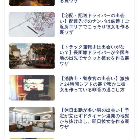
る裏ワザ
【宅配・配送ドライバーの出会
い】配達先でのナンパは厳禁！ご
近所エリアでこっそり彼女を作る
裏ワザ
【トラック運転手は出会いがな
い？】長距離ドライバーが全国各
地の出先でサクッと彼女を作る裏
ワザ
【消防士・警察官の出会い】激務
と24時間シフトの裏で密かに彼
女を作っている非番の過ごし方
【休日出勤が多い男の出会い】予
定が立たずドタキャン連発の地獄
から抜け出し、即日彼女を作る裏
ワザ