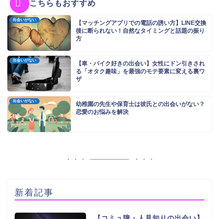
こちらもおすすめ
出会いがない
【マッチングアプリでの電話の誘い方】LINE交換
後に断られない！自然なタイミングと話題の振り
方
出会いがない
【車・バイク好きの出会い】女性にドン引きされ
る「オタク趣味」を最強のモテ要素に変える裏ワ
ザ
出会いがない
幼稚園の先生や保育士は彼氏との出会いがない？
恋愛のお悩みを解決
新着記事
【コミュ障・人見知りの出会い】