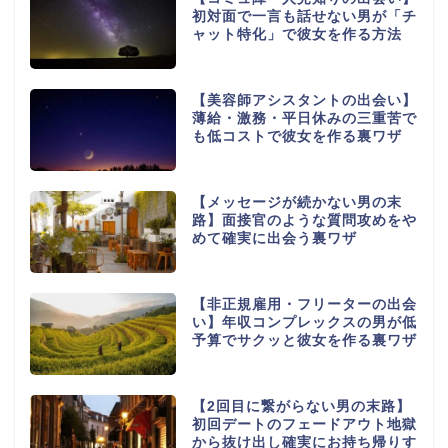
初対面で一言も話せない男が「チ
ャット特化」で彼女を作る方法
【美容師アシスタントの出会い】
薄給・激務・平日休みの三重苦で
も低コストで彼女を作る裏ワザ
【メッセージが続かない男の末
路】面接官のような質問攻めをや
めて確実に出会う裏ワザ
【非正規雇用・フリーターの出会
い】年収コンプレックスの男が低
予算でサクッと彼女を作る裏ワザ
【2回目に繋がらない男の末路】
初回デートのフェードアウト地獄
から抜け出し確実にお持ち帰りす