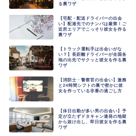
る裏ワザ
【宅配・配送ドライバーの出会
い】配達先でのナンパは厳禁！ご
近所エリアでこっそり彼女を作る
裏ワザ
【トラック運転手は出会いがな
い？】長距離ドライバーが全国各
地の出先でサクッと彼女を作る裏
ワザ
【消防士・警察官の出会い】激務
と24時間シフトの裏で密かに彼
女を作っている非番の過ごし方
【休日出勤が多い男の出会い】予
定が立たずドタキャン連発の地獄
から抜け出し、即日彼女を作る裏
ワザ