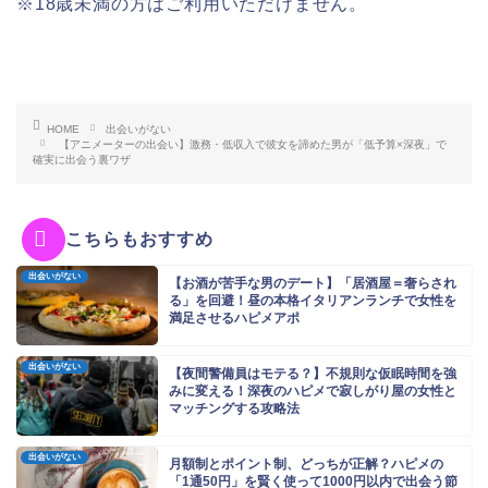
※18歳未満の方はご利用いただけません。
HOME
出会いがない
【アニメーターの出会い】激務・低収入で彼女を諦めた男が「低予算×深夜」で
確実に出会う裏ワザ
こちらもおすすめ
出会いがない
【お酒が苦手な男のデート】「居酒屋＝奢らされ
る」を回避！昼の本格イタリアンランチで女性を
満足させるハピメアポ
出会いがない
【夜間警備員はモテる？】不規則な仮眠時間を強
みに変える！深夜のハピメで寂しがり屋の女性と
マッチングする攻略法
出会いがない
月額制とポイント制、どっちが正解？ハピメの
「1通50円」を賢く使って1000円以内で出会う節