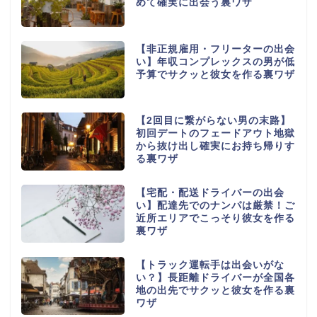
めて確実に出会う裏ワザ
【非正規雇用・フリーターの出会
い】年収コンプレックスの男が低
予算でサクッと彼女を作る裏ワザ
【2回目に繋がらない男の末路】
初回デートのフェードアウト地獄
から抜け出し確実にお持ち帰りす
る裏ワザ
【宅配・配送ドライバーの出会
い】配達先でのナンパは厳禁！ご
近所エリアでこっそり彼女を作る
裏ワザ
【トラック運転手は出会いがな
い？】長距離ドライバーが全国各
地の出先でサクッと彼女を作る裏
ワザ