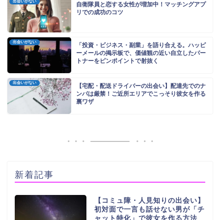
出会いがない
自衛隊員と恋する女性が増加中！マッチングアプ
リでの成功のコツ
出会いがない
「投資・ビジネス・副業」を語り合える。ハッピ
ーメールの掲示板で、価値観の近い自立したパー
トナーをピンポイントで射抜く
出会いがない
【宅配・配送ドライバーの出会い】配達先でのナ
ンパは厳禁！ご近所エリアでこっそり彼女を作る
裏ワザ
新着記事
【コミュ障・人見知りの出会い】
初対面で一言も話せない男が「チ
ャット特化」で彼女を作る方法