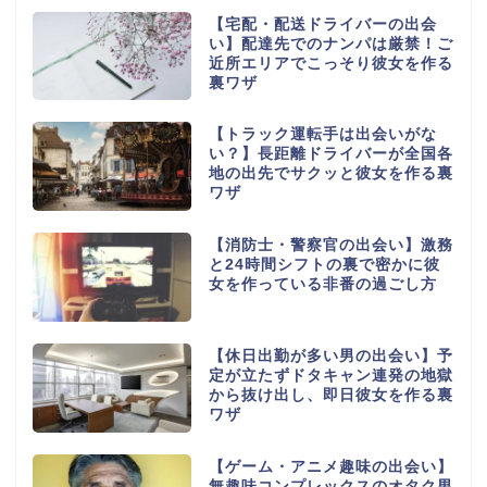
【宅配・配送ドライバーの出会
い】配達先でのナンパは厳禁！ご
近所エリアでこっそり彼女を作る
裏ワザ
【トラック運転手は出会いがな
い？】長距離ドライバーが全国各
地の出先でサクッと彼女を作る裏
ワザ
【消防士・警察官の出会い】激務
と24時間シフトの裏で密かに彼
女を作っている非番の過ごし方
【休日出勤が多い男の出会い】予
定が立たずドタキャン連発の地獄
から抜け出し、即日彼女を作る裏
ワザ
【ゲーム・アニメ趣味の出会い】
無趣味コンプレックスのオタク男