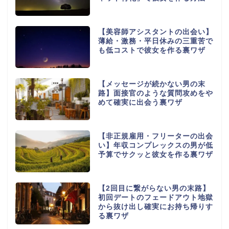
【美容師アシスタントの出会い】
薄給・激務・平日休みの三重苦で
も低コストで彼女を作る裏ワザ
【メッセージが続かない男の末
路】面接官のような質問攻めをや
めて確実に出会う裏ワザ
【非正規雇用・フリーターの出会
い】年収コンプレックスの男が低
予算でサクッと彼女を作る裏ワザ
【2回目に繋がらない男の末路】
初回デートのフェードアウト地獄
から抜け出し確実にお持ち帰りす
る裏ワザ